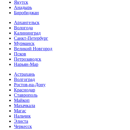
Якутск
Анадырь
Биробиджан
Архангельск
Вологода
Калининград
Санкт-Петербург
Мурманск
Великий Новгород
Псков
Петрозаводск
Нарьян-Мар
Астрахань
Волгоград
Ростов-на-Дону
Краснодар
Ставрополь
Майкоп
Махачкала
Магас
Нальчик
Элиста
Черкесск