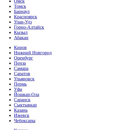
Омск
Томск
Барнаул
Красноярск
Улан-Удэ
Горно-Алтайск
Кызыл
Абакан
Киров
Нижний Новгород
Оренбург
Пенза
Самара
Саратов
Ульяновск
Пермь
Уфа
Йошкар-Ола
Саранск
Сыктывкар
Казань
Ижевск
Чебоксары