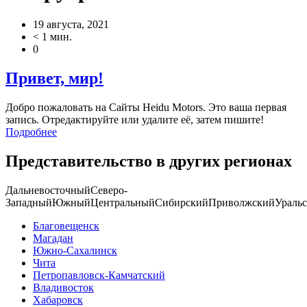
19 августа, 2021
< 1 мин.
0
Привет, мир!
Добро пожаловать на Сайты Heidu Motors. Это ваша первая
запись. Отредактируйте или удалите её, затем пишите!
Подробнее
Представительство в других регионах
Дальневосточный
Северо-
Западный
Южный
Центральный
Сибирский
Приволжский
Ураль
Благовещенск
Магадан
Южно-Сахалинск
Чита
Петропавловск-Камчатский
Владивосток
Хабаровск