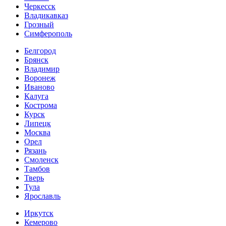
Черкесск
Владикавказ
Грозный
Симферополь
Белгород
Брянск
Владимир
Воронеж
Иваново
Калуга
Кострома
Курск
Липецк
Москва
Орел
Рязань
Смоленск
Тамбов
Тверь
Тула
Ярославль
Иркутск
Кемерово