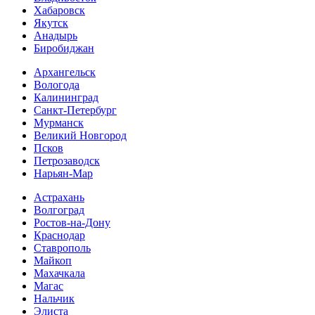
Хабаровск
Якутск
Анадырь
Биробиджан
Архангельск
Вологода
Калининград
Санкт-Петербург
Мурманск
Великий Новгород
Псков
Петрозаводск
Нарьян-Мар
Астрахань
Волгоград
Ростов-на-Дону
Краснодар
Ставрополь
Майкоп
Махачкала
Магас
Нальчик
Элиста