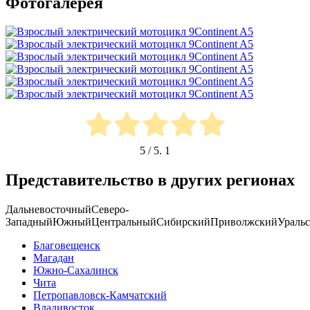
Фотогалерея
5
/ 5.
1
Представительство в других регионах
Дальневосточный
Северо-
Западный
Южный
Центральный
Сибирский
Приволжский
Ураль
Благовещенск
Магадан
Южно-Сахалинск
Чита
Петропавловск-Камчатский
Владивосток