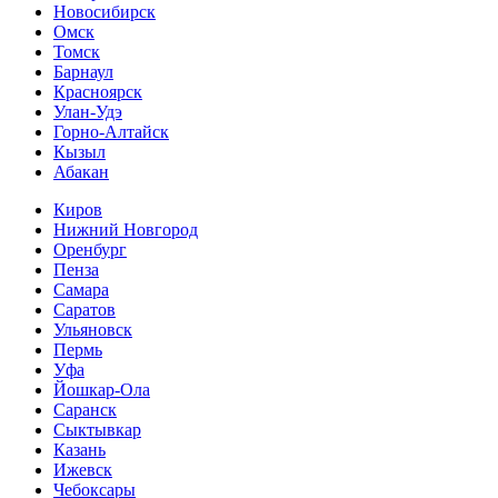
Новосибирск
Омск
Томск
Барнаул
Красноярск
Улан-Удэ
Горно-Алтайск
Кызыл
Абакан
Киров
Нижний Новгород
Оренбург
Пенза
Самара
Саратов
Ульяновск
Пермь
Уфа
Йошкар-Ола
Саранск
Сыктывкар
Казань
Ижевск
Чебоксары