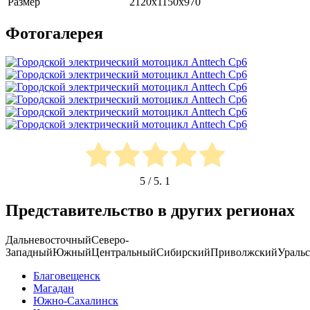
Размер
2120x1150x970
Фотогалерея
5
/ 5.
1
Представительство в других регионах
Дальневосточный
Северо-
Западный
Южный
Центральный
Сибирский
Приволжский
Ураль
Благовещенск
Магадан
Южно-Сахалинск