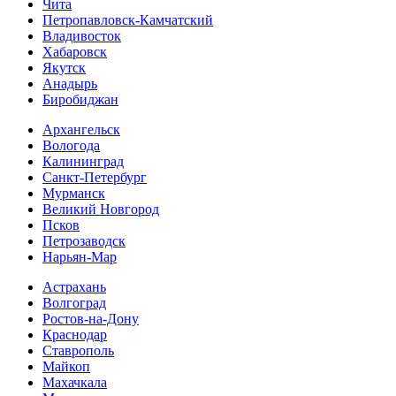
Чита
Петропавловск-Камчатский
Владивосток
Хабаровск
Якутск
Анадырь
Биробиджан
Архангельск
Вологода
Калининград
Санкт-Петербург
Мурманск
Великий Новгород
Псков
Петрозаводск
Нарьян-Мар
Астрахань
Волгоград
Ростов-на-Дону
Краснодар
Ставрополь
Майкоп
Махачкала