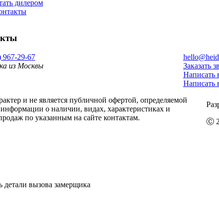
тать дилером
онтакты
акты
) 967-29-67
hello@heid
ка из Москвы
Заказать з
Написать 
Написать 
ктер и не является публичной офертой, определяемой
Раз
информации о наличии, видах, характеристиках и
продаж по указанным на сайте контактам.
Ⓒ 2
ь детали вызова замерщика