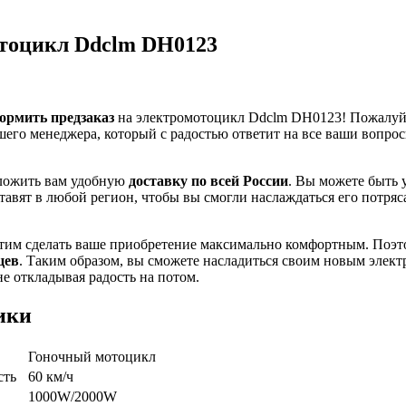
тоцикл Ddclm DH0123
ормить предзаказ
на электромотоцикл Ddclm DH0123! Пожалуйс
шего менеджера, который с радостью ответит на все ваши вопро
ложить вам удобную
доставку по всей России
. Вы можете быть 
тавят в любой регион, чтобы вы смогли наслаждаться его потря
отим сделать ваше приобретение максимально комфортным. Поэт
цев
. Таким образом, вы сможете насладиться своим новым элек
е откладывая радость на потом.
ики
Гоночный мотоцикл
сть
60 км/ч
1000W/2000W