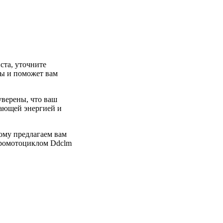
та, уточните
сы и поможет вам
уверены, что ваш
сающей энергией и
ому предлагаем вам
тромотоциклом Ddclm