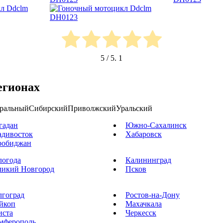
5
/ 5.
1
егионах
ральный
Сибирский
Приволжский
Уральский
гадан
Южно-Сахалинск
адивосток
Хабаровск
робиджан
логода
Калининград
ликий Новгород
Псков
лгоград
Ростов-на-Дону
йкоп
Махачкала
иста
Черкесск
мферополь