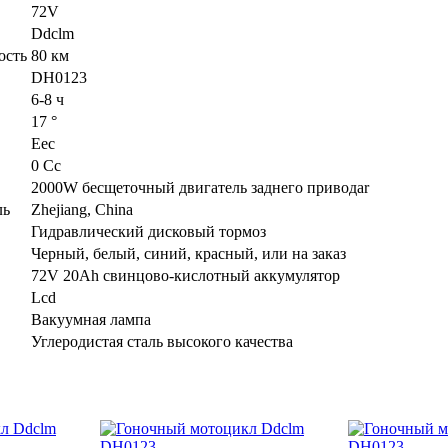
72V
Ddclm
ость
80 км
DH0123
6-8 ч
17 °
Eec
0 Cc
2000W бесщеточный двигатель заднего приводаr
ль
Zhejiang, China
Гидравлический дисковый тормоз
Черный, белый, cиний, красный, или на заказ
72V 20Ah свинцово-кислотный аккумулятор
Lcd
Вакуумная лампа
Углеродистая сталь высокого качества