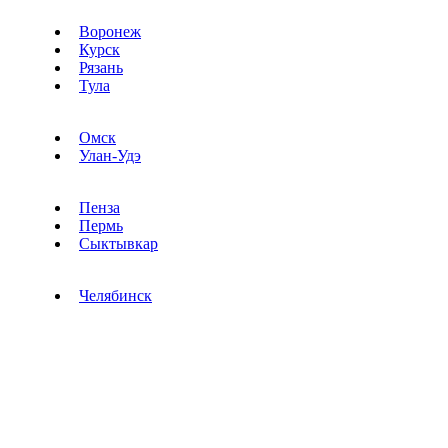
Воронеж
Курск
Рязань
Тула
Омск
Улан-Удэ
Пенза
Пермь
Сыктывкар
Челябинск