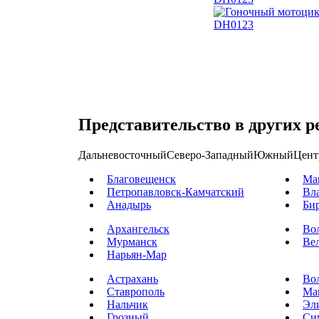
Представительство в других р
Дальневосточный
Северо-Западный
Южный
Цент
Благовещенск
Ма
Петропавловск-Камчатский
Вл
Анадырь
Би
Архангельск
Во
Мурманск
Ве
Нарьян-Мар
Астрахань
Во
Ставрополь
Ма
Нальчик
Эл
Грозный
Си