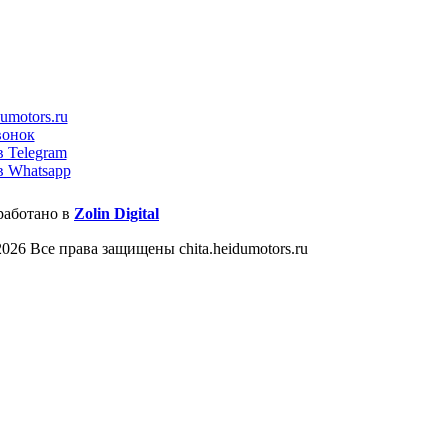
umotors.ru
вонок
в Telegram
в Whatsapp
работано в
Zolin Digital
026 Все права защищены chita.heidumotors.ru