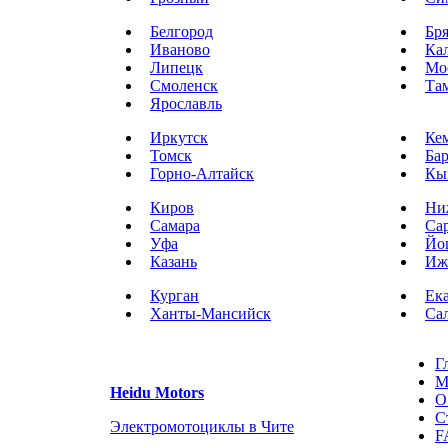
Белгород
Бр
Иваново
Ка
Липецк
Мо
Смоленск
Та
Ярославль
Иркутск
Ке
Томск
Ба
Горно-Алтайск
Кы
Киров
Ни
Самара
Са
Уфа
Йо
Казань
Иж
Курган
Ек
Ханты-Мансийск
Са
Г
М
Heidu Motors
О
С
Электромотоциклы в Чите
F