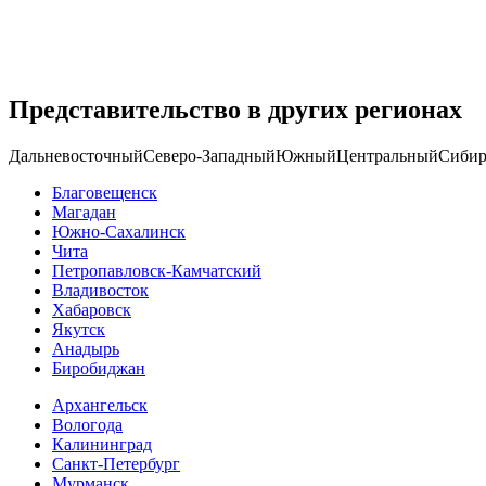
Представительство в других регионах
Дальневосточный
Северо-Западный
Южный
Центральный
Сибир
Благовещенск
Магадан
Южно-Сахалинск
Чита
Петропавловск-Камчатский
Владивосток
Хабаровск
Якутск
Анадырь
Биробиджан
Архангельск
Вологода
Калининград
Санкт-Петербург
Мурманск