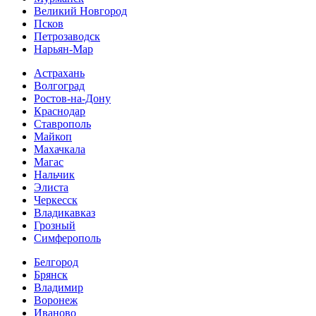
Великий Новгород
Псков
Петрозаводск
Нарьян-Мар
Астрахань
Волгоград
Ростов-на-Дону
Краснодар
Ставрополь
Майкоп
Махачкала
Магас
Нальчик
Элиста
Черкесск
Владикавказ
Грозный
Симферополь
Белгород
Брянск
Владимир
Воронеж
Иваново