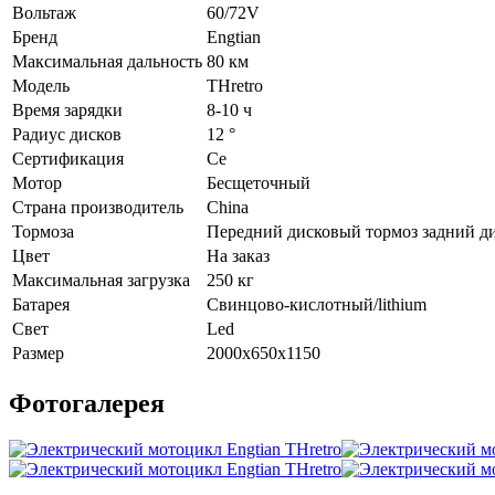
Вольтаж
60/72V
Бренд
Engtian
Максимальная дальность
80 км
Модель
THretro
Время зарядки
8-10 ч
Радиус дисков
12 °
Сертификация
Ce
Мотор
Бесщеточный
Страна производитель
China
Тормоза
Передний дисковый тормоз задний д
Цвет
На заказ
Максимальная загрузка
250 кг
Батарея
Свинцово-кислотный/lithium
Свет
Led
Размер
2000x650x1150
Фотогалерея