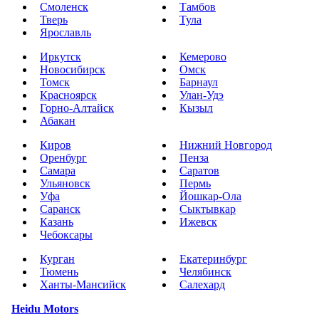
Смоленск
Тамбов
Тверь
Тула
Ярославль
Иркутск
Кемерово
Новосибирск
Омск
Томск
Барнаул
Красноярск
Улан-Удэ
Горно-Алтайск
Кызыл
Абакан
Киров
Нижний Новгород
Оренбург
Пенза
Самара
Саратов
Ульяновск
Пермь
Уфа
Йошкар-Ола
Саранск
Сыктывкар
Казань
Ижевск
Чебоксары
Курган
Екатеринбург
Тюмень
Челябинск
Ханты-Мансийск
Салехард
Heidu Motors