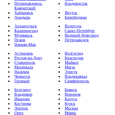
Петропавловск-
Владивосток
Камчатский
Хабаровск
Якутск
Анадырь
Биробиджан
Архангельск
Вологода
Калининград
Санкт-Петербург
Мурманск
Великий Новгород
Псков
Петрозаводск
Нарьян-Мар
Астрахань
Волгоград
Ростов-на-Дону
Краснодар
Ставрополь
Майкоп
Махачкала
Магас
Нальчик
Элиста
Черкесск
Владикавказ
Грозный
Симферополь
Белгород
Брянск
Владимир
Воронеж
Иваново
Калуга
Кострома
Курск
Липецк
Москва
Орел
Рязань