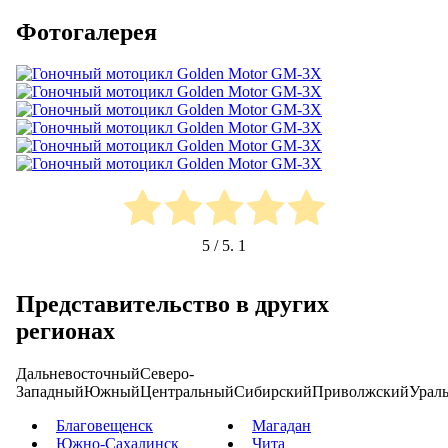
Фотогалерея
5
/ 5.
1
Представительство в других
регионах
Дальневосточный
Северо-
Западный
Южный
Центральный
Сибирский
Приволжский
Урал
Благовещенск
Магадан
Южно-Сахалинск
Чита