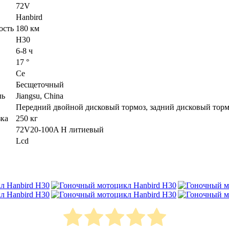
72V
Hanbird
ость
180 км
H30
6-8 ч
17 °
Ce
Бесщеточный
ль
Jiangsu, China
Передний двойной дисковый тормоз, задний дисковый торм
зка
250 кг
72V20-100A H литиевый
Lcd