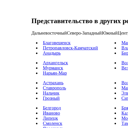
Представительство в других р
Дальневосточный
Северо-Западный
Южный
Цент
Благовещенск
Ма
Петропавловск-Камчатский
Вл
Анадырь
Би
Архангельск
Во
Мурманск
Ве
Нарьян-Мар
Астрахань
Во
Ставрополь
Ма
Нальчик
Эл
Грозный
Си
Белгород
Бр
Иваново
Ка
Липецк
Мо
Смоленск
Та