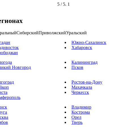
5
/ 5.
1
егионах
ральный
Сибирский
Приволжский
Уральский
гадан
Южно-Сахалинск
адивосток
Хабаровск
робиджан
логода
Калининград
ликий Новгород
Псков
лгоград
Ростов-на-Дону
йкоп
Махачкала
иста
Черкесск
мферополь
янск
Владимир
луга
Кострома
сква
Орел
мбов
Тверь