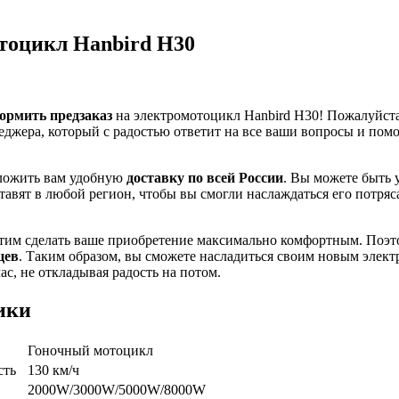
тоцикл Hanbird H30
ормить предзаказ
на электромотоцикл Hanbird H30! Пожалуйста
еджера, который с радостью ответит на все ваши вопросы и пом
ложить вам удобную
доставку по всей России
. Вы можете быть 
тавят в любой регион, чтобы вы смогли наслаждаться его потря
отим сделать ваше приобретение максимально комфортным. Поэт
цев
. Таким образом, вы сможете насладиться своим новым элек
ас, не откладывая радость на потом.
ики
Гоночный мотоцикл
сть
130 км/ч
2000W/3000W/5000W/8000W