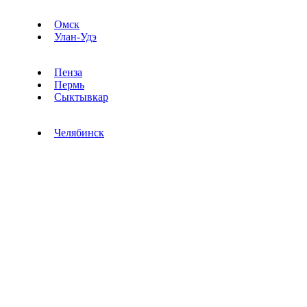
Омск
Улан-Удэ
Пенза
Пермь
Сыктывкар
Челябинск