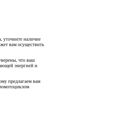
, уточните наличие
ожет вам осуществить
уверены, что ваш
сающей энергией и
ому предлагаем вам
тромотоциклом