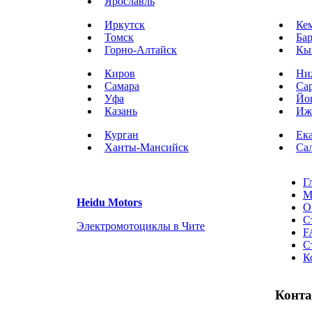
Ярославль
Иркутск
Ке
Томск
Ба
Горно-Алтайск
Кы
Киров
Ни
Самара
Са
Уфа
Йо
Казань
Иж
Курган
Ек
Ханты-Мансийск
Са
Г
М
Heidu Motors
О
С
Электромотоциклы в Чите
F
С
К
Конт