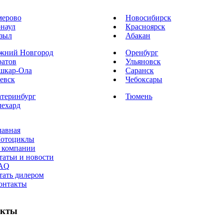
мерово
Новосибирск
рнаул
Красноярск
зыл
Абакан
жний Новгород
Оренбург
ратов
Ульяновск
шкар-Ола
Саранск
евск
Чебоксары
атеринбург
Тюмень
лехард
лавная
отоциклы
 компании
татьи и новости
AQ
тать дилером
онтакты
акты