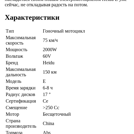
сейчас, не откладывая радость на потом.
Характеристики
Тип
Гоночный мотоцикл
Максимальная
75 км/ч
скорость
Мощность
2000W
Вольтаж
60V
Бренд
Heidu
Максимальная
150 км
дальность
Модель
E
Время зарядки
6-8 ч
Радиус дисков
17 °
Сертификация
Ce
Смещение
>250 Cc
Мотор
Бесщеточный
Страна
China
производитель
Тормоза
Abs