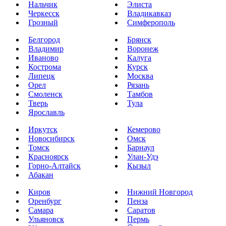
Нальчик
Элиста
Черкесск
Владикавказ
Грозный
Симферополь
Белгород
Брянск
Владимир
Воронеж
Иваново
Калуга
Кострома
Курск
Липецк
Москва
Орел
Рязань
Смоленск
Тамбов
Тверь
Тула
Ярославль
Иркутск
Кемерово
Новосибирск
Омск
Томск
Барнаул
Красноярск
Улан-Удэ
Горно-Алтайск
Кызыл
Абакан
Киров
Нижний Новгород
Оренбург
Пенза
Самара
Саратов
Ульяновск
Пермь