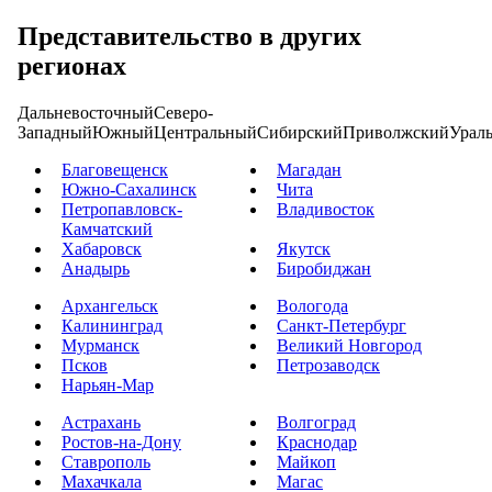
Представительство в других
регионах
Дальневосточный
Северо-
Западный
Южный
Центральный
Сибирский
Приволжский
Урал
Благовещенск
Магадан
Южно-Сахалинск
Чита
Петропавловск-
Владивосток
Камчатский
Хабаровск
Якутск
Анадырь
Биробиджан
Архангельск
Вологода
Калининград
Санкт-Петербург
Мурманск
Великий Новгород
Псков
Петрозаводск
Нарьян-Мар
Астрахань
Волгоград
Ростов-на-Дону
Краснодар
Ставрополь
Майкоп
Махачкала
Магас