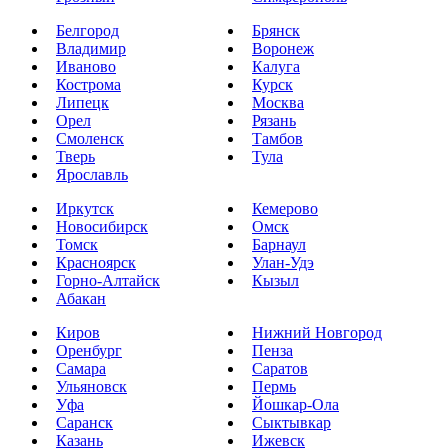
Белгород
Брянск
Владимир
Воронеж
Иваново
Калуга
Кострома
Курск
Липецк
Москва
Орел
Рязань
Смоленск
Тамбов
Тверь
Тула
Ярославль
Иркутск
Кемерово
Новосибирск
Омск
Томск
Барнаул
Красноярск
Улан-Удэ
Горно-Алтайск
Кызыл
Абакан
Киров
Нижний Новгород
Оренбург
Пенза
Самара
Саратов
Ульяновск
Пермь
Уфа
Йошкар-Ола
Саранск
Сыктывкар
Казань
Ижевск