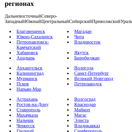
регионах
Дальневосточный
Северо-
Западный
Южный
Центральный
Сибирский
Приволжский
Урал
Благовещенск
Магадан
Южно-Сахалинск
Чита
Петропавловск-
Владивосток
Камчатский
Хабаровск
Якутск
Анадырь
Биробиджан
Архангельск
Вологода
Калининград
Санкт-Петербург
Мурманск
Великий Новгород
Псков
Петрозаводск
Нарьян-Мар
Астрахань
Волгоград
Ростов-на-Дону
Краснодар
Ставрополь
Майкоп
Махачкала
Магас
Нальчик
Элиста
Черкесск
Владикавказ
Грозный
Симферополь