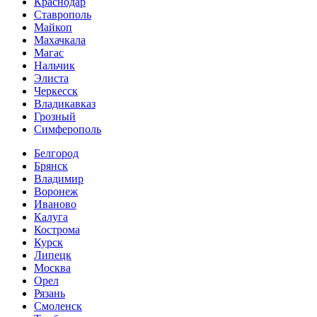
Краснодар
Ставрополь
Майкоп
Махачкала
Магас
Нальчик
Элиста
Черкесск
Владикавказ
Грозный
Симферополь
Белгород
Брянск
Владимир
Воронеж
Иваново
Калуга
Кострома
Курск
Липецк
Москва
Орел
Рязань
Смоленск