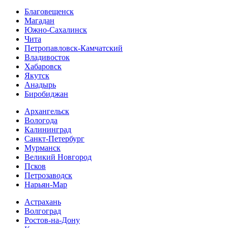
Благовещенск
Магадан
Южно-Сахалинск
Чита
Петропавловск-Камчатский
Владивосток
Хабаровск
Якутск
Анадырь
Биробиджан
Архангельск
Вологода
Калининград
Санкт-Петербург
Мурманск
Великий Новгород
Псков
Петрозаводск
Нарьян-Мар
Астрахань
Волгоград
Ростов-на-Дону