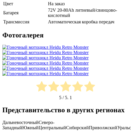
Цвет
На заказ
72V 20-80Ah литиевый/свинцово-
Батарея
кислотный
Трансмиссия
Автоматическая коробка передач
Фотогалерея
5
/ 5.
1
Представительство в других регионах
Дальневосточный
Северо-
Западный
Южный
Центральный
Сибирский
Приволжский
Ураль