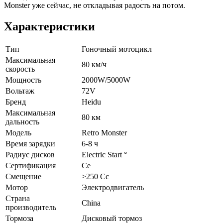
Monster уже сейчас, не откладывая радость на потом.
Характеристики
Тип
Гоночный мотоцикл
Максимальная
80 км/ч
скорость
Мощность
2000W/5000W
Вольтаж
72V
Бренд
Heidu
Максимальная
80 км
дальность
Модель
Retro Monster
Время зарядки
6-8 ч
Радиус дисков
Electric Start °
Сертификация
Ce
Смещение
>250 Cc
Мотор
Электродвигатель
Страна
China
производитель
Тормоза
Дисковый тормоз