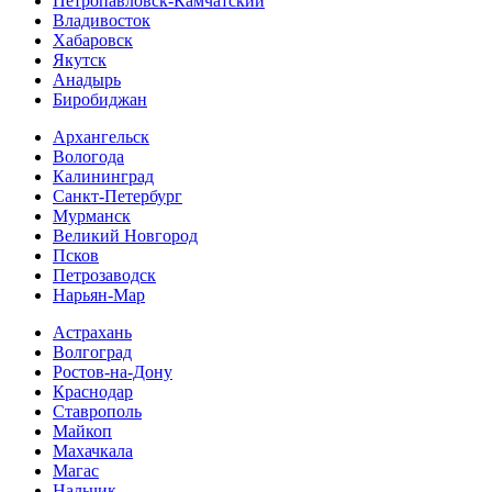
Петропавловск-Камчатский
Владивосток
Хабаровск
Якутск
Анадырь
Биробиджан
Архангельск
Вологода
Калининград
Санкт-Петербург
Мурманск
Великий Новгород
Псков
Петрозаводск
Нарьян-Мар
Астрахань
Волгоград
Ростов-на-Дону
Краснодар
Ставрополь
Майкоп
Махачкала
Магас
Нальчик