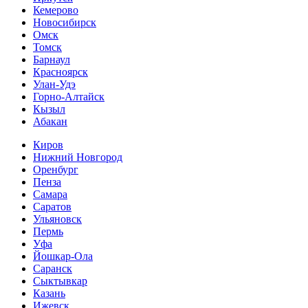
Кемерово
Новосибирск
Омск
Томск
Барнаул
Красноярск
Улан-Удэ
Горно-Алтайск
Кызыл
Абакан
Киров
Нижний Новгород
Оренбург
Пенза
Самара
Саратов
Ульяновск
Пермь
Уфа
Йошкар-Ола
Саранск
Сыктывкар
Казань
Ижевск