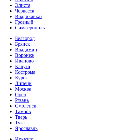
Элиста
Черкесск
Владикавказ
Грозный
Симферополь
Белгород
Брянск
Владимир
Воронеж
Иваново
Калуга
Кострома
Курск
Липецк
Москва
Орел
Рязань
Смоленск
Тамбов
Тверь
Тула
Ярославль
Иркутск