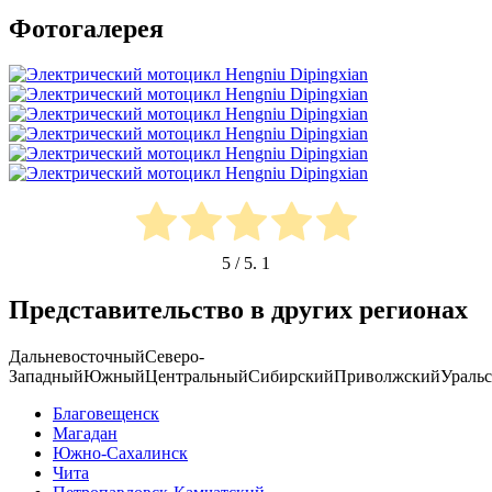
Фотогалерея
5
/ 5.
1
Представительство в других регионах
Дальневосточный
Северо-
Западный
Южный
Центральный
Сибирский
Приволжский
Ураль
Благовещенск
Магадан
Южно-Сахалинск
Чита