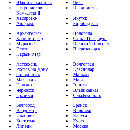
Южно-Сахалинск
Чита
Петропавловск-
Владивосток
Камчатский
Хабаровск
Якутск
Анадырь
Биробиджан
Архангельск
Вологода
Калининград
Санкт-Петербург
Мурманск
Великий Новгород
Псков
Петрозаводск
Нарьян-Мар
Астрахань
Волгоград
Ростов-на-Дону
Краснодар
Ставрополь
Майкоп
Махачкала
Магас
Нальчик
Элиста
Черкесск
Владикавказ
Грозный
Симферополь
Белгород
Брянск
Владимир
Воронеж
Иваново
Калуга
Кострома
Курск
Липецк
Москва