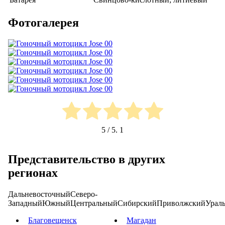
Фотогалерея
5
/ 5.
1
Представительство в других
регионах
Дальневосточный
Северо-
Западный
Южный
Центральный
Сибирский
Приволжский
Урал
Благовещенск
Магадан