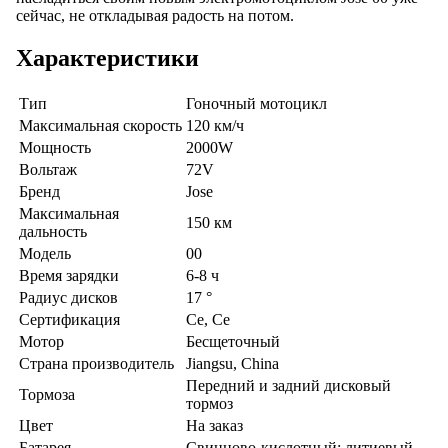
сейчас, не откладывая радость на потом.
Характеристики
Тип
Гоночный мотоцикл
Максимальная скорость
120 км/ч
Мощность
2000W
Вольтаж
72V
Бренд
Jose
Максимальная
150 км
дальность
Модель
00
Время зарядки
6-8 ч
Радиус дисков
17 °
Сертификация
Ce, Ce
Мотор
Бесщеточный
Страна производитель
Jiangsu, China
Передний и задний дисковый
Тормоза
тормоз
Цвет
На заказ
Батарея
Свинцово-кислотный; литиевый