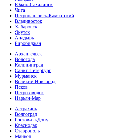
Южно-Сахалинск
Чита
Петропавловск-Камчатский
Владивосток
Хабаровск
Якутск
Анадырь
Биробиджан
Архангельск
Вологода
Калининград
Санкт-Петербург
Мурманск
Великий Новгород
Псков
Петрозаводск
Нарьян-Мар
Астрахань
Волгоград
Ростов-на-Дону
Краснодар
Ставрополь
Майкоп