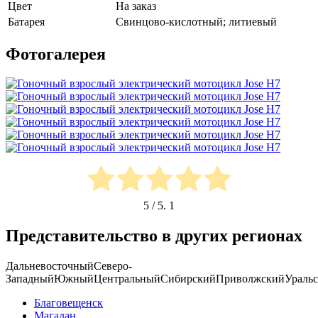
Цвет
На заказ
Батарея
Свинцово-кислотный; литиевый
Фотогалерея
5
/ 5.
1
Представительство в других регионах
Дальневосточный
Северо-
Западный
Южный
Центральный
Сибирский
Приволжский
Ураль
Благовещенск
Магадан