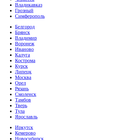
Владикавказ
Грозный
Симферополь
Белгород
Брянск
Владимир
Воронеж
Иваново
Калуга
Кострома
Курск
Липецк
Москва
Орел
Рязань
Смоленск
Тамбов
Тверь
Тула
Ярославль
Иркутск
Кемерово
Новосибирск