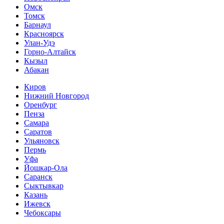
Омск
Томск
Барнаул
Красноярск
Улан-Удэ
Горно-Алтайск
Кызыл
Абакан
Киров
Нижний Новгород
Оренбург
Пенза
Самара
Саратов
Ульяновск
Пермь
Уфа
Йошкар-Ола
Саранск
Сыктывкар
Казань
Ижевск
Чебоксары