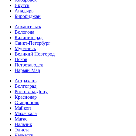
Якутск
Анадырь
Биробиджан
Архангельск
Вологода
Калининград
Санкт-Петербург
Мурманск
Великий Новгород
Псков
Петрозаводск
Нарьян-Мар
Астрахань
Волгоград
Ростов-на-Дону
Краснодар
Ставрополь
Майкоп
Махачкала
Магас
Нальчик
Элиста
Черкесск