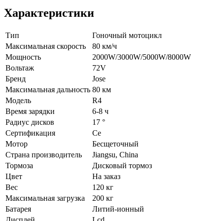
Характеристики
Тип
Гоночный мотоцикл
Максимальная скорость
80 км/ч
Мощность
2000W/3000W/5000W/8000W
Вольтаж
72V
Бренд
Jose
Максимальная дальность
80 км
Модель
R4
Время зарядки
6-8 ч
Радиус дисков
17 °
Сертификация
Ce
Мотор
Бесщеточный
Страна производитель
Jiangsu, China
Тормоза
Дисковый тормоз
Цвет
На заказ
Вес
120 кг
Максимальная загрузка
200 кг
Батарея
Литий-ионный
Дисплей
Lcd