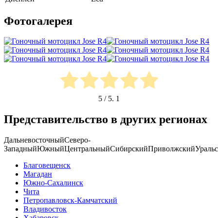
Фотогалерея
5
/ 5.
1
Представительство в других регионах
Дальневосточный
Северо-
Западный
Южный
Центральный
Сибирский
Приволжский
Ураль
Благовещенск
Магадан
Южно-Сахалинск
Чита
Петропавловск-Камчатский
Владивосток
Хабаровск