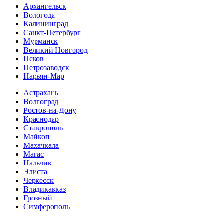
Архангельск
Вологода
Калининград
Санкт-Петербург
Мурманск
Великий Новгород
Псков
Петрозаводск
Нарьян-Мар
Астрахань
Волгоград
Ростов-на-Дону
Краснодар
Ставрополь
Майкоп
Махачкала
Магас
Нальчик
Элиста
Черкесск
Владикавказ
Грозный
Симферополь