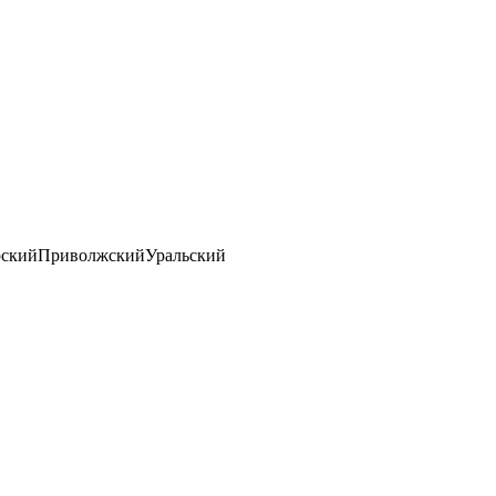
ский
Приволжский
Уральский