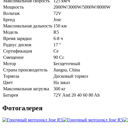
Максимальная скорость
125 км/ч
Мощность
2000W/3000W/5000W/8000W
Вольтаж
72V
Бренд
Jose
Максимальная дальность
150 км
Модель
R5
Время зарядки
6-8 ч
Радиус дисков
17 °
Сертификация
Ce
Смещение
90 Cc
Мотор
Бесщеточный
Страна производитель
Jiangsu, China
Тормоза
Дисковый тормоз
Цвет
На заказ
Максимальная загрузка
300 кг
Батарея
72V And 20 40 60 80 Ah
Фотогалерея