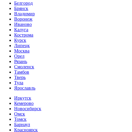
Белгород
Брянск
Владимир
Воронеж
Иваново
Калуга
Кострома
Курск
Липецк
Москва
Орел
Рязань
Смоленск
Тамбов
Тверь
Тула
Ярославль
Иркутск
Кемерово
Новосибирск
Омск
Томск
Барнаул
Красноярск