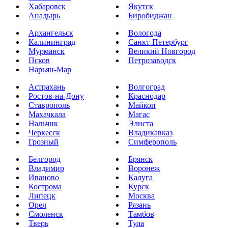
Хабаровск
Якутск
Анадырь
Биробиджан
Архангельск
Вологода
Калининград
Санкт-Петербург
Мурманск
Великий Новгород
Псков
Петрозаводск
Нарьян-Мар
Астрахань
Волгоград
Ростов-на-Дону
Краснодар
Ставрополь
Майкоп
Махачкала
Магас
Нальчик
Элиста
Черкесск
Владикавказ
Грозный
Симферополь
Белгород
Брянск
Владимир
Воронеж
Иваново
Калуга
Кострома
Курск
Липецк
Москва
Орел
Рязань
Смоленск
Тамбов
Тверь
Тула