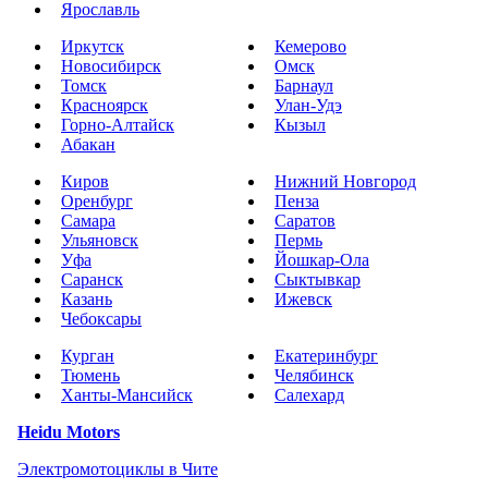
Ярославль
Иркутск
Кемерово
Новосибирск
Омск
Томск
Барнаул
Красноярск
Улан-Удэ
Горно-Алтайск
Кызыл
Абакан
Киров
Нижний Новгород
Оренбург
Пенза
Самара
Саратов
Ульяновск
Пермь
Уфа
Йошкар-Ола
Саранск
Сыктывкар
Казань
Ижевск
Чебоксары
Курган
Екатеринбург
Тюмень
Челябинск
Ханты-Мансийск
Салехард
Heidu Motors
Электромотоциклы в Чите