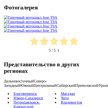
Фотогалерея
5
/ 5.
1
Представительство в других
регионах
Дальневосточный
Северо-
Западный
Южный
Центральный
Сибирский
Приволжский
Урал
Благовещенск
Магадан
Южно-Сахалинск
Чита
Петропавловск-
Владивосток
Камчатский