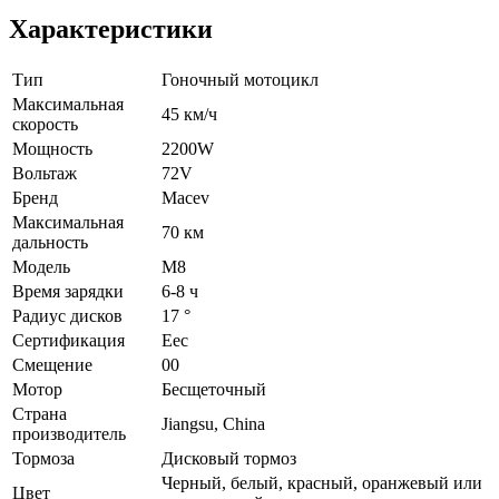
Характеристики
Тип
Гоночный мотоцикл
Максимальная
45 км/ч
скорость
Мощность
2200W
Вольтаж
72V
Бренд
Macev
Максимальная
70 км
дальность
Модель
M8
Время зарядки
6-8 ч
Радиус дисков
17 °
Сертификация
Eec
Смещение
00
Мотор
Бесщеточный
Страна
Jiangsu, China
производитель
Тормоза
Дисковый тормоз
Черный, белый, красный, оранжевый или
Цвет