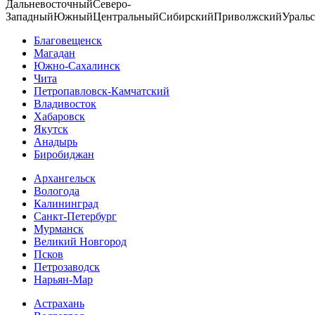
Дальневосточный
Северо-
Западный
Южный
Центральный
Сибирский
Приволжский
Ураль
Благовещенск
Магадан
Южно-Сахалинск
Чита
Петропавловск-Камчатский
Владивосток
Хабаровск
Якутск
Анадырь
Биробиджан
Архангельск
Вологода
Калининград
Санкт-Петербург
Мурманск
Великий Новгород
Псков
Петрозаводск
Нарьян-Мар
Астрахань