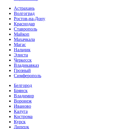
Астрахань
Волгоград
Ростов-на-Дону
Краснодар
Ставрополь
Майкоп
Махачкала
Магас
Нальчик
Элиста
Черкесск
Владикавказ
Грозный
Симферополь
Белгород
Брянск
Владимир
Воронеж
Иваново
Калуга
Кострома
Курск
Липецк