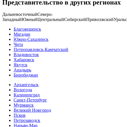
Представительство в других регионах
Дальневосточный
Северо-
Западный
Южный
Центральный
Сибирский
Приволжский
Ураль
Благовещенск
Магадан
Южно-Сахалинск
Чита
Петропавловск-Камчатский
Владивосток
Хабаровск
Якутск
Анадырь
Биробиджан
Архангельск
Вологода
Калининград
Санкт-Петербург
Мурманск
Великий Новгород
Псков
Петрозаводск
Нарьян-Мар