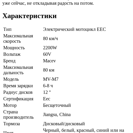
уже сейчас, не откладывая радость на потом.
Характеристики
Тип
Электрический мотоцикл EEC
Максимальная
80 км/ч
скорость
Мощность
2200W
Вольтаж
60V
Бренд
Macev
Максимальная
80 км
дальность
Модель
MV-M7
Время зарядки
6-8 ч
Радиус дисков
12 °
Сертификация
Eec
Мотор
Бесщеточный
Страна
Jiangsu, China
производитель
Тормоза
Дисковый/дисковый
Черный, белый, красный, cиний или на
Цвет