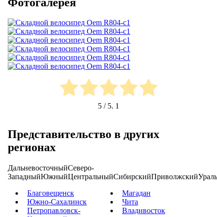
Фотогалерея
5
/ 5.
1
Представительство в других
регионах
Дальневосточный
Северо-
Западный
Южный
Центральный
Сибирский
Приволжский
Урал
Благовещенск
Магадан
Южно-Сахалинск
Чита
Петропавловск-
Владивосток