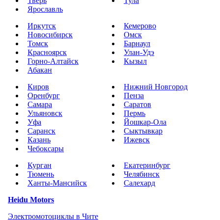
Тверь
Тула
Ярославль
Иркутск
Кемерово
Новосибирск
Омск
Томск
Барнаул
Красноярск
Улан-Удэ
Горно-Алтайск
Кызыл
Абакан
Киров
Нижний Новгород
Оренбург
Пенза
Самара
Саратов
Ульяновск
Пермь
Уфа
Йошкар-Ола
Саранск
Сыктывкар
Казань
Ижевск
Чебоксары
Курган
Екатеринбург
Тюмень
Челябинск
Ханты-Мансийск
Салехард
Heidu Motors
Электромотоциклы в Чите