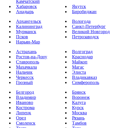
Камчатский
Хабаровск
Якутск
Анадырь
Биробиджан
Архангельск
Вологода
Калининград
Санкт-Петербург
Мурманск
Великий Новгород
Псков
Петрозаводск
Нарьян-Мар
Астрахань
Волгоград
Ростов-на-Дону
Краснодар
Ставрополь
Майкоп
Махачкала
Магас
Нальчик
Элиста
Черкесск
Владикавказ
Грозный
Симферополь
Белгород
Брянск
Владимир
Воронеж
Иваново
Калуга
Кострома
Курск
Липецк
Москва
Орел
Рязань
Смоленск
Тамбов