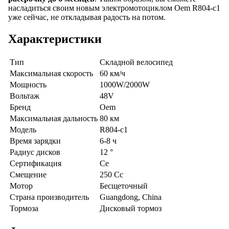
насладиться своим новым электромотоциклом Oem R804-c1
уже сейчас, не откладывая радость на потом.
Характеристики
Тип
Складной велосипед
Максимальная скорость
60 км/ч
Мощность
1000W/2000W
Вольтаж
48V
Бренд
Oem
Максимальная дальность
80 км
Модель
R804-c1
Время зарядки
6-8 ч
Радиус дисков
12 °
Сертификация
Ce
Смещение
250 Cc
Мотор
Бесщеточный
Страна производитель
Guangdong, China
Тормоза
Дисковый тормоз