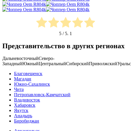
5
/ 5.
1
Представительство в других регионах
Дальневосточный
Северо-
Западный
Южный
Центральный
Сибирский
Приволжский
Ураль
Благовещенск
Магадан
Южно-Сахалинск
Чита
Петропавловск-Камчатский
Владивосток
Хабаровск
Якутск
Анадырь
Биробиджан
Архангельск