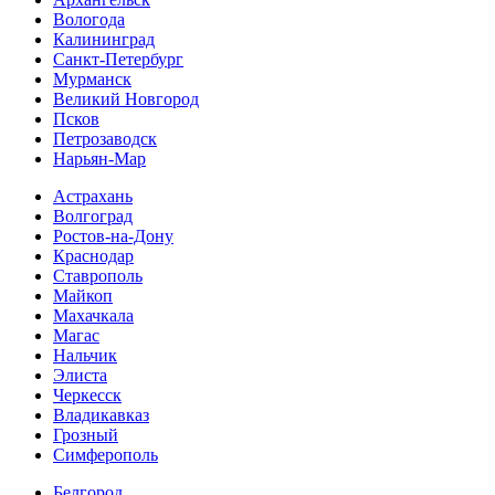
Вологода
Калининград
Санкт-Петербург
Мурманск
Великий Новгород
Псков
Петрозаводск
Нарьян-Мар
Астрахань
Волгоград
Ростов-на-Дону
Краснодар
Ставрополь
Майкоп
Махачкала
Магас
Нальчик
Элиста
Черкесск
Владикавказ
Грозный
Симферополь
Белгород