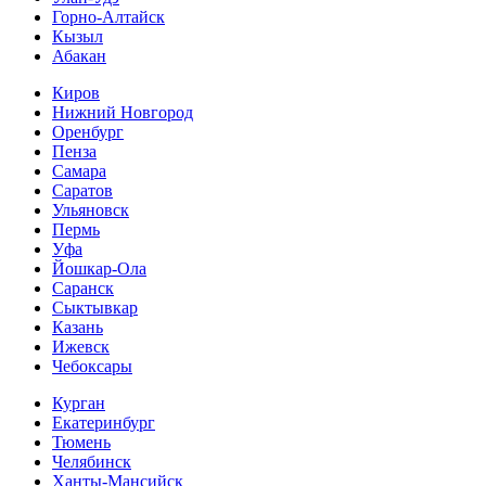
Горно-Алтайск
Кызыл
Абакан
Киров
Нижний Новгород
Оренбург
Пенза
Самара
Саратов
Ульяновск
Пермь
Уфа
Йошкар-Ола
Саранск
Сыктывкар
Казань
Ижевск
Чебоксары
Курган
Екатеринбург
Тюмень
Челябинск
Ханты-Мансийск