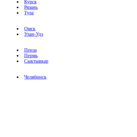
Курск
Рязань
Тула
Омск
Улан-Удэ
Пенза
Пермь
Сыктывкар
Челябинск