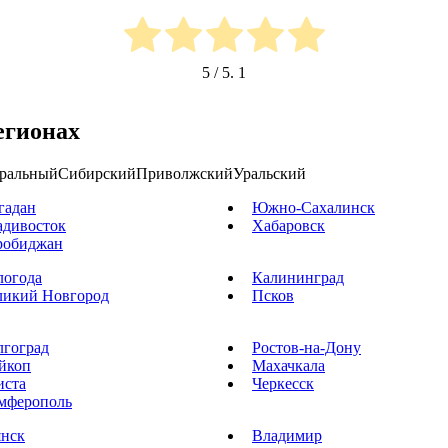
5
/ 5.
1
егионах
ральный
Сибирский
Приволжский
Уральский
гадан
Южно-Сахалинск
адивосток
Хабаровск
робиджан
логода
Калининград
ликий Новгород
Псков
лгоград
Ростов-на-Дону
йкоп
Махачкала
иста
Черкесск
мферополь
янск
Владимир