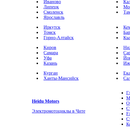
Иваново
Ка
Липецк
Мо
Смоленск
Та
Ярославль
Иркутск
Ке
Томск
Ба
Горно-Алтайск
Кы
Киров
Ни
Самара
Са
Уфа
Йо
Казань
Иж
Курган
Ек
Ханты-Мансийск
Са
Г
М
Heidu Motors
О
С
Электромотоциклы в Чите
F
С
К