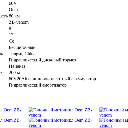
60V
Oem
ость
80 км
ZB-venom
8 ч
17 °
Ce
Бесщеточный
ль
Jiangsu, China
Гидравлический дисковый тормоз
На заказ
зка
200 кг
60V20Ah свинцово-кислотный аккумулятор
Гидравлический амортизатор