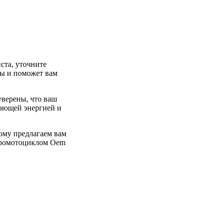
та, уточните
сы и поможет вам
уверены, что ваш
сающей энергией и
ому предлагаем вам
ктромотоциклом Oem