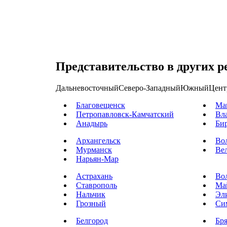
Представительство в других р
Дальневосточный
Северо-Западный
Южный
Цент
Благовещенск
Ма
Петропавловск-Камчатский
Вл
Анадырь
Би
Архангельск
Во
Мурманск
Ве
Нарьян-Мар
Астрахань
Во
Ставрополь
Ма
Нальчик
Эл
Грозный
Си
Белгород
Бр