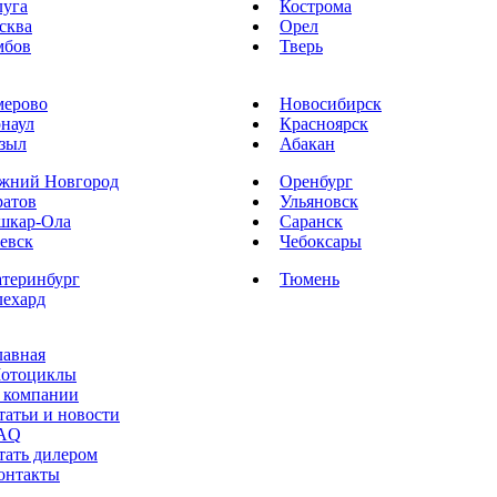
луга
Кострома
сква
Орел
мбов
Тверь
мерово
Новосибирск
рнаул
Красноярск
зыл
Абакан
жний Новгород
Оренбург
ратов
Ульяновск
шкар-Ола
Саранск
евск
Чебоксары
атеринбург
Тюмень
лехард
лавная
отоциклы
 компании
татьи и новости
AQ
тать дилером
онтакты