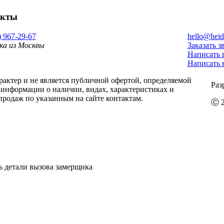
акты
) 967-29-67
hello@heid
ка из Москвы
Заказать з
Написать 
Написать 
ктер и не является публичной офертой, определяемой
Раз
информации о наличии, видах, характеристиках и
продаж по указанным на сайте контактам.
Ⓒ 2
ь детали вызова замерщика