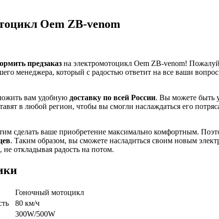
тоцикл Oem ZB-venom
ормить предзаказ
на электромотоцикл Oem ZB-venom! Пожалуйс
шего менеджера, который с радостью ответит на все ваши вопро
ложить вам удобную
доставку по всей России
. Вы можете быть 
тавят в любой регион, чтобы вы смогли наслаждаться его потря
отим сделать ваше приобретение максимально комфортным. Поэт
цев
. Таким образом, вы сможете насладиться своим новым эле
 не откладывая радость на потом.
ики
Гоночный мотоцикл
сть
80 км/ч
300W/500W