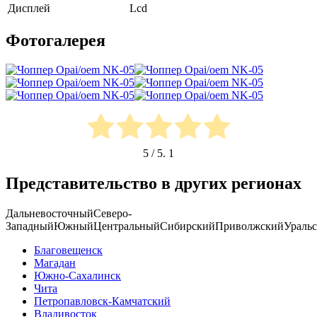
Дисплей
Lcd
Фотогалерея
5
/ 5.
1
Представительство в других регионах
Дальневосточный
Северо-
Западный
Южный
Центральный
Сибирский
Приволжский
Ураль
Благовещенск
Магадан
Южно-Сахалинск
Чита
Петропавловск-Камчатский
Владивосток