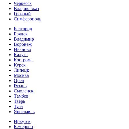
Черкесск
Владикавказ
Грозный
Симферополь
Белгород
Брянск
Владимир
Воронеж
Иваново
Калуга
Кострома
Курск
Липецк
Москва
Орел
Рязань
Смоленск
Тамбов
Тверь
Тула
Ярославль
Иркутск
Кемерово