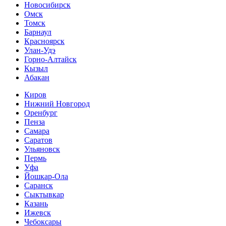
Новосибирск
Омск
Томск
Барнаул
Красноярск
Улан-Удэ
Горно-Алтайск
Кызыл
Абакан
Киров
Нижний Новгород
Оренбург
Пенза
Самара
Саратов
Ульяновск
Пермь
Уфа
Йошкар-Ола
Саранск
Сыктывкар
Казань
Ижевск
Чебоксары