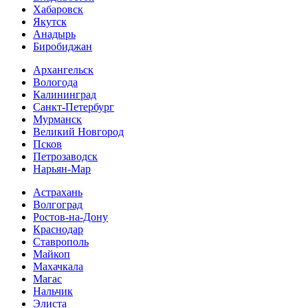
Хабаровск
Якутск
Анадырь
Биробиджан
Архангельск
Вологода
Калининград
Санкт-Петербург
Мурманск
Великий Новгород
Псков
Петрозаводск
Нарьян-Мар
Астрахань
Волгоград
Ростов-на-Дону
Краснодар
Ставрополь
Майкоп
Махачкала
Магас
Нальчик
Элиста