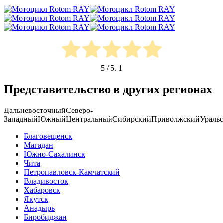
5
/ 5.
1
Представительство в других регионах
Дальневосточный
Северо-
Западный
Южный
Центральный
Сибирский
Приволжский
Ураль
Благовещенск
Магадан
Южно-Сахалинск
Чита
Петропавловск-Камчатский
Владивосток
Хабаровск
Якутск
Анадырь
Биробиджан