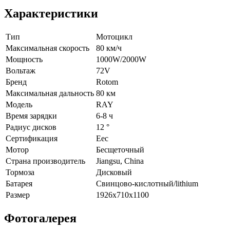
Характеристики
Тип
Мотоцикл
Максимальная скорость
80 км/ч
Мощность
1000W/2000W
Вольтаж
72V
Бренд
Rotom
Максимальная дальность
80 км
Модель
RAY
Время зарядки
6-8 ч
Радиус дисков
12 °
Сертификация
Eec
Мотор
Бесщеточный
Страна производитель
Jiangsu, China
Тормоза
Дисковый
Батарея
Свинцово-кислотный/lithium
Размер
1926x710x1100
Фотогалерея