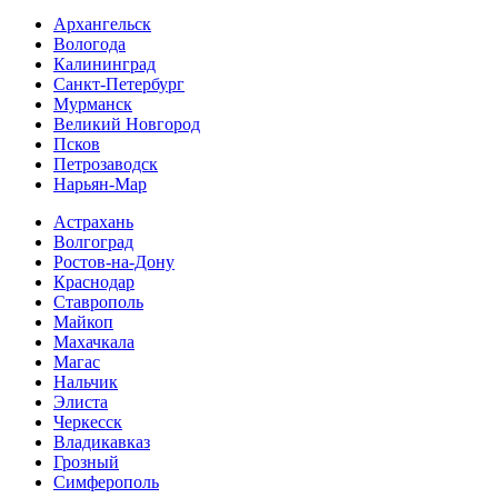
Архангельск
Вологода
Калининград
Санкт-Петербург
Мурманск
Великий Новгород
Псков
Петрозаводск
Нарьян-Мар
Астрахань
Волгоград
Ростов-на-Дону
Краснодар
Ставрополь
Майкоп
Махачкала
Магас
Нальчик
Элиста
Черкесск
Владикавказ
Грозный
Симферополь