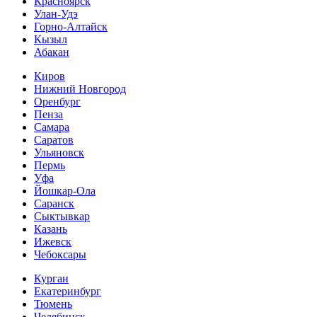
Красноярск
Улан-Удэ
Горно-Алтайск
Кызыл
Абакан
Киров
Нижний Новгород
Оренбург
Пенза
Самара
Саратов
Ульяновск
Пермь
Уфа
Йошкар-Ола
Саранск
Сыктывкар
Казань
Ижевск
Чебоксары
Курган
Екатеринбург
Тюмень
Челябинск