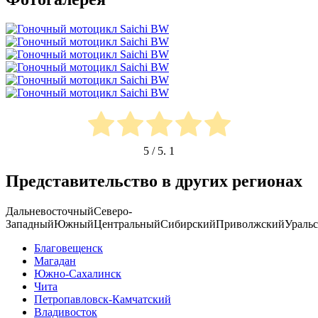
5
/ 5.
1
Представительство в других регионах
Дальневосточный
Северо-
Западный
Южный
Центральный
Сибирский
Приволжский
Ураль
Благовещенск
Магадан
Южно-Сахалинск
Чита
Петропавловск-Камчатский
Владивосток