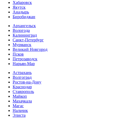
Хабаровск
Якутск
Анадырь
Биробиджан
Архангельск
Вологода
Калининград
Санкт-Петербург
Мурманск
Великий Новгород
Псков
Петрозаводск
Нарьян-Мар
Астрахань
Волгоград
Ростов-на-Дону
Краснодар
Ставрополь
Майкоп
Махачкала
Магас
Нальчик
Элиста