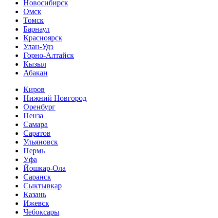
Новосибирск
Омск
Томск
Барнаул
Красноярск
Улан-Удэ
Горно-Алтайск
Кызыл
Абакан
Киров
Нижний Новгород
Оренбург
Пенза
Самара
Саратов
Ульяновск
Пермь
Уфа
Йошкар-Ола
Саранск
Сыктывкар
Казань
Ижевск
Чебоксары