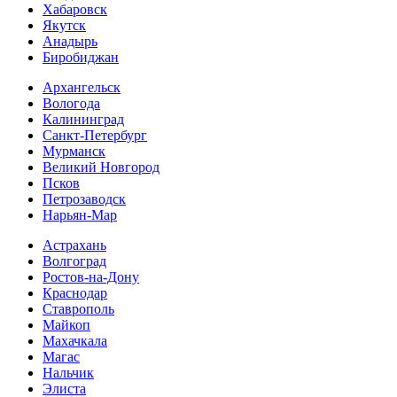
Хабаровск
Якутск
Анадырь
Биробиджан
Архангельск
Вологода
Калининград
Санкт-Петербург
Мурманск
Великий Новгород
Псков
Петрозаводск
Нарьян-Мар
Астрахань
Волгоград
Ростов-на-Дону
Краснодар
Ставрополь
Майкоп
Махачкала
Магас
Нальчик
Элиста