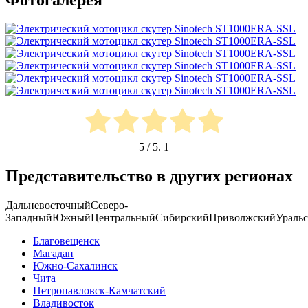
5
/ 5.
1
Представительство в других регионах
Дальневосточный
Северо-
Западный
Южный
Центральный
Сибирский
Приволжский
Ураль
Благовещенск
Магадан
Южно-Сахалинск
Чита
Петропавловск-Камчатский
Владивосток