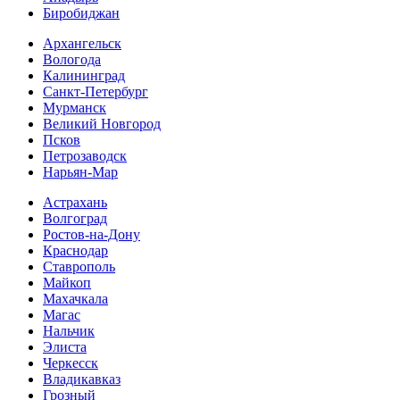
Биробиджан
Архангельск
Вологода
Калининград
Санкт-Петербург
Мурманск
Великий Новгород
Псков
Петрозаводск
Нарьян-Мар
Астрахань
Волгоград
Ростов-на-Дону
Краснодар
Ставрополь
Майкоп
Махачкала
Магас
Нальчик
Элиста
Черкесск
Владикавказ
Грозный