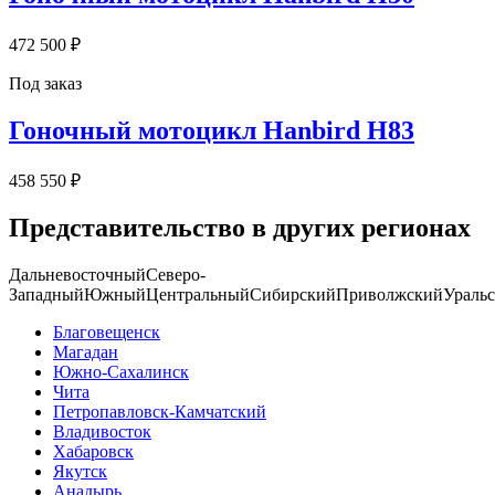
472 500 ₽
Под заказ
Гоночный мотоцикл Hanbird H83
458 550 ₽
Представительство в других регионах
Дальневосточный
Северо-
Западный
Южный
Центральный
Сибирский
Приволжский
Ураль
Благовещенск
Магадан
Южно-Сахалинск
Чита
Петропавловск-Камчатский
Владивосток
Хабаровск
Якутск
Анадырь