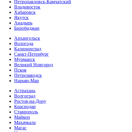
Петропавловск-Камчатский
Владивосток
Хабаровск
Якутск
Анадырь
Биробиджан
Архангельск
Вологода
Калининград
Санкт-Петербург
Мурманск
Великий Новгород
Псков
Петрозаводск
Нарьян-Мар
Астрахань
Волгоград
Ростов-на-Дону
Краснодар
Ставрополь
Майкоп
Махачкала
Магас