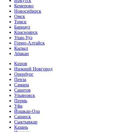
Иркутск
Кемерово
Новосибирск
Омск
Томск
Барнаул
Красноярск
Улан-Удэ
Горно-Алтайск
Кызыл
Абакан
Киров
Нижний Новгород
Оренбург
Пенза
Самара
Саратов
Ульяновск
Пермь
Уфа
Йошкар-Ола
Саранск
Сыктывкар
Казань