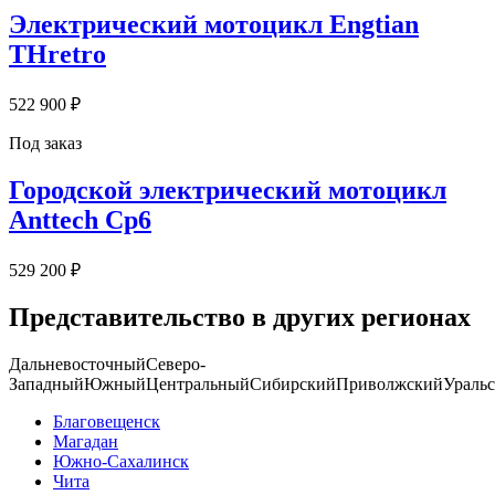
Электрический мотоцикл Engtian
THretro
522 900 ₽
Под заказ
Городской электрический мотоцикл
Anttech Cp6
529 200 ₽
Представительство в других регионах
Дальневосточный
Северо-
Западный
Южный
Центральный
Сибирский
Приволжский
Ураль
Благовещенск
Магадан
Южно-Сахалинск
Чита