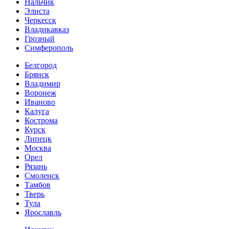
Нальчик
Элиста
Черкесск
Владикавказ
Грозный
Симферополь
Белгород
Брянск
Владимир
Воронеж
Иваново
Калуга
Кострома
Курск
Липецк
Москва
Орел
Рязань
Смоленск
Тамбов
Тверь
Тула
Ярославль