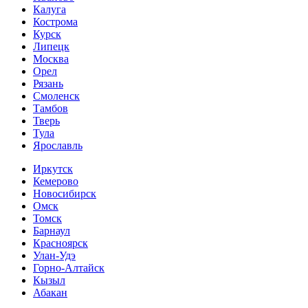
Калуга
Кострома
Курск
Липецк
Москва
Орел
Рязань
Смоленск
Тамбов
Тверь
Тула
Ярославль
Иркутск
Кемерово
Новосибирск
Омск
Томск
Барнаул
Красноярск
Улан-Удэ
Горно-Алтайск
Кызыл
Абакан