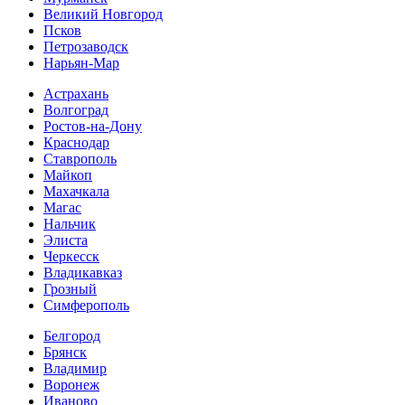
Великий Новгород
Псков
Петрозаводск
Нарьян-Мар
Астрахань
Волгоград
Ростов-на-Дону
Краснодар
Ставрополь
Майкоп
Махачкала
Магас
Нальчик
Элиста
Черкесск
Владикавказ
Грозный
Симферополь
Белгород
Брянск
Владимир
Воронеж
Иваново