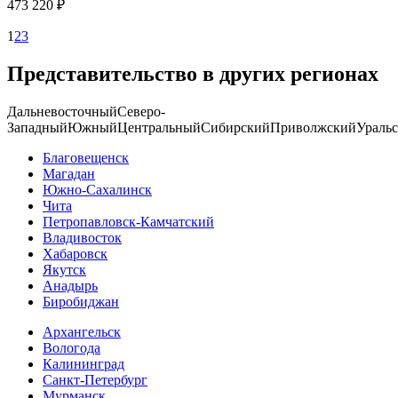
473 220 ₽
1
2
3
Представительство в других регионах
Дальневосточный
Северо-
Западный
Южный
Центральный
Сибирский
Приволжский
Ураль
Благовещенск
Магадан
Южно-Сахалинск
Чита
Петропавловск-Камчатский
Владивосток
Хабаровск
Якутск
Анадырь
Биробиджан
Архангельск
Вологода
Калининград
Санкт-Петербург
Мурманск