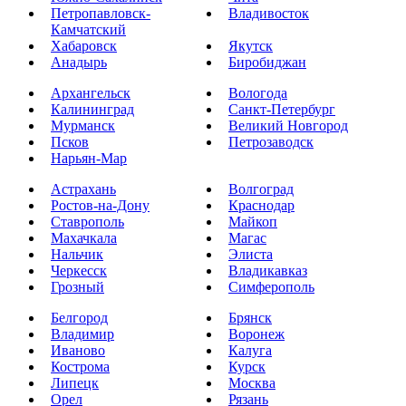
Петропавловск-
Владивосток
Камчатский
Хабаровск
Якутск
Анадырь
Биробиджан
Архангельск
Вологода
Калининград
Санкт-Петербург
Мурманск
Великий Новгород
Псков
Петрозаводск
Нарьян-Мар
Астрахань
Волгоград
Ростов-на-Дону
Краснодар
Ставрополь
Майкоп
Махачкала
Магас
Нальчик
Элиста
Черкесск
Владикавказ
Грозный
Симферополь
Белгород
Брянск
Владимир
Воронеж
Иваново
Калуга
Кострома
Курск
Липецк
Москва
Орел
Рязань