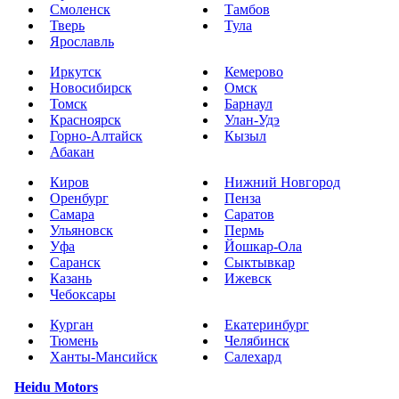
Смоленск
Тамбов
Тверь
Тула
Ярославль
Иркутск
Кемерово
Новосибирск
Омск
Томск
Барнаул
Красноярск
Улан-Удэ
Горно-Алтайск
Кызыл
Абакан
Киров
Нижний Новгород
Оренбург
Пенза
Самара
Саратов
Ульяновск
Пермь
Уфа
Йошкар-Ола
Саранск
Сыктывкар
Казань
Ижевск
Чебоксары
Курган
Екатеринбург
Тюмень
Челябинск
Ханты-Мансийск
Салехард
Heidu Motors