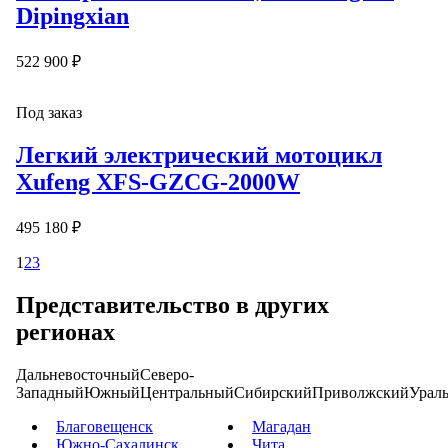
Dipingxian
522 900 ₽
Под заказ
Легкий электрический мотоцикл
Xufeng XFS-GZCG-2000W
495 180 ₽
1
2
3
Представительство в других
регионах
Дальневосточный
Северо-
Западный
Южный
Центральный
Сибирский
Приволжский
Урал
Благовещенск
Магадан
Южно-Сахалинск
Чита